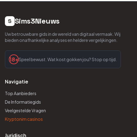
Sims3Nieuws
S
Uw betrouwbare gids in de wereld van digitaal vermaak. Wij
bieden onafhankelijke analyses en heldere vergelijkingen.
18+
Speel bewust. Wat kost gokken jou? Stop op tijd.
Navigatie
Top Aanbieders
De Informatiegids
Veelgestelde Vragen
Kryptonim casinos
Juridisch