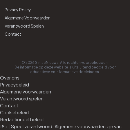
Privacy Policy
Algemene Voorwaarden
Verantwoord Spelen
Contact
© 2026 Sims3Nieuws. Alle rechten voorbehouden.
De informatie op deze website is uitsluitend bedoeld voor
educatieve en informatieve doeleinden.
Over ons
Privacybeleid
Algemene voorwaarden
Verantwoord spelen
Contact
Cookiebeleid
Redactioneel beleid
18+ | Speel verantwoord. Algemene voorwaarden zijn van