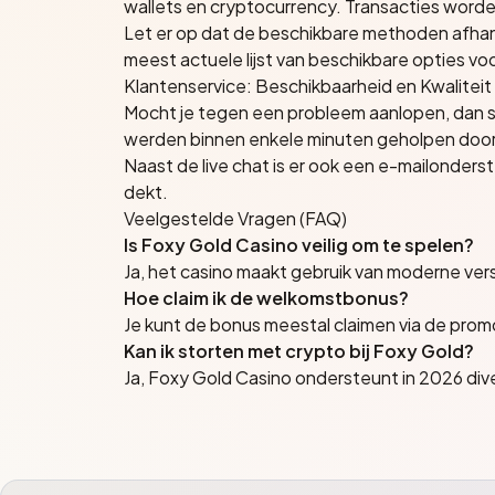
wallets en cryptocurrency. Transacties word
Let er op dat de beschikbare methoden afhanke
meest actuele lijst van beschikbare opties vo
Klantenservice: Beschikbaarheid en Kwaliteit
Mocht je tegen een probleem aanlopen, dan st
werden binnen enkele minuten geholpen doo
Naast de live chat is er ook een e-mailonde
dekt.
Veelgestelde Vragen (FAQ)
Is Foxy Gold Casino veilig om te spelen?
Ja, het casino maakt gebruik van moderne ver
Hoe claim ik de welkomstbonus?
Je kunt de bonus meestal claimen via de promo
Kan ik storten met crypto bij Foxy Gold?
Ja, Foxy Gold Casino ondersteunt in 2026 div