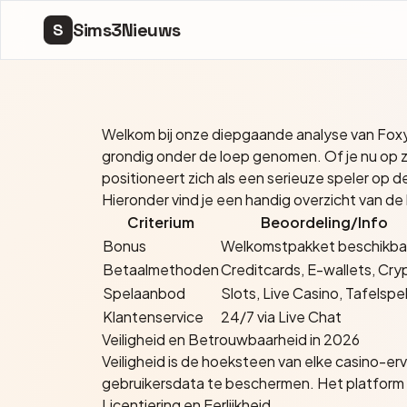
Sims3Nieuws
S
Welkom bij onze diepgaande analyse van Foxy 
grondig onder de loep genomen. Of je nu op z
positioneert zich als een serieuze speler op d
Hieronder vind je een handig overzicht van d
Criterium
Beoordeling/Info
Bonus
Welkomstpakket beschikba
Betaalmethoden
Creditcards, E-wallets, Cry
Spelaanbod
Slots, Live Casino, Tafelspe
Klantenservice
24/7 via Live Chat
Veiligheid en Betrouwbaarheid in 2026
Veiligheid is de hoeksteen van elke casino-er
gebruikersdata te beschermen. Het platform h
Licentiering en Eerlijkheid