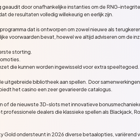
g geaudit door onafhankelijke instanties om de RNG-integri
 de resultaten volledig willekeurig en eerlijk zijn.
programma dat is ontworpen om zowel nieuwe als terugkeren
jke voorwaarden bevat, hoewel we altijd adviseren om de in
rste storting.
romoties.
inzet die kunnen worden ingewisseld voor extra speeltegoed.
 uitgebreide bibliotheek aan spellen. Door samenwerkingen m
biedt het casino een zeer gevarieerde catalogus.
n of de nieuwste 3D-slots met innovatieve bonusmechanieken, 
professionele dealers die klassieke spellen als Blackjack, R
Foxy Gold ondersteunt in 2026 diverse betaalopties, variërend