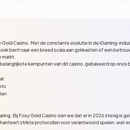
Gold Casino. Met de constante evolutie in de iGaming-indus
oek bent naar een breed scala aan gokkasten of een betrouwb
e markt.
e belangrijkste kernpunten van dit casino, gebaseerd op onze
ar
pto
llen
varing. Bij Foxy Gold Casino zien we dat er in 2026 stevig is 
anteert strikte protocollen voor verantwoord spelen, wat ess