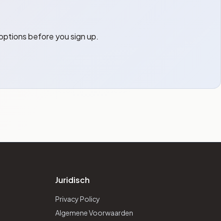
options before you sign up.
Juridisch
Privacy Policy
Algemene Voorwaarden