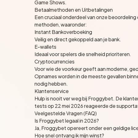
Game Shows.
Betaalmethoden en Uitbetalingen
Een cruciaal onderdeel van onze beoordeling 
methoden, waaronder:
Instant Bankoverboeking
Veilig en direct gekoppeld aan je bank.
E-wallets
Ideaal voor spelers die snelheid prioriteren.
Cryptocurrencies
Voor wie de voorkeur geeft aan moderne, ged
Opnames worden in de meeste gevallen binnen
nodig hebben.
Klantenservice
Hulp is nooit ver weg bij Froggybet. De klante
tests op 22 mei 2026 reageerde de supportafd
Veelgestelde Vragen (FAQ)
Is Froggybet legaal in 2026?
Ja, Froggybet opereert onder een geldige lice
Hoe snel ontvang ik mijn winst?