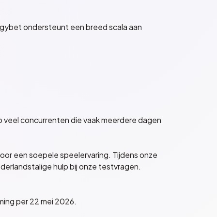
oggybet ondersteunt een breed scala aan
p veel concurrenten die vaak meerdere dagen
s voor een soepele speelervaring. Tijdens onze
erlandstalige hulp bij onze testvragen.
aming per 22 mei 2026.