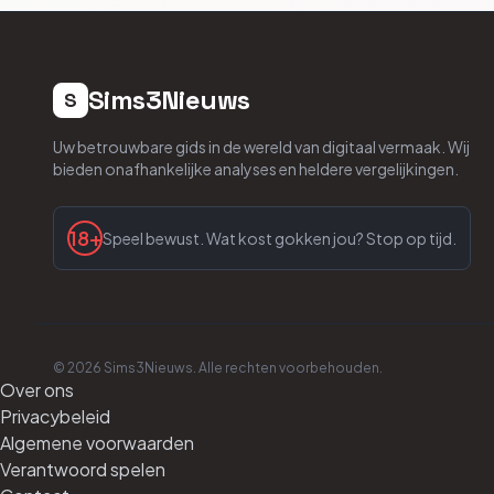
Sims3Nieuws
S
Uw betrouwbare gids in de wereld van digitaal vermaak. Wij
bieden onafhankelijke analyses en heldere vergelijkingen.
18+
Speel bewust. Wat kost gokken jou? Stop op tijd.
© 2026 Sims3Nieuws. Alle rechten voorbehouden.
Over ons
Privacybeleid
Algemene voorwaarden
Verantwoord spelen