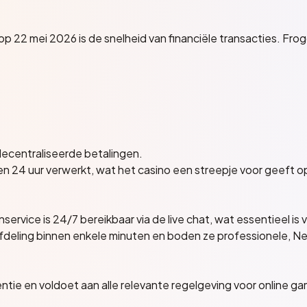
op 22 mei 2026 is de snelheid van financiële transacties. Fr
ecentraliseerde betalingen.
 24 uur verwerkt, wat het casino een streepje voor geeft o
nservice is 24/7 bereikbaar via de live chat, wat essentieel i
eling binnen enkele minuten en boden ze professionele, Ned
ntie en voldoet aan alle relevante regelgeving voor online g