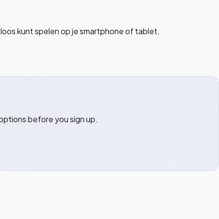
loos kunt spelen op je smartphone of tablet.
options before you sign up.