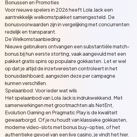
Bonussen en Promoties
Voor nieuwe spelers in 2026 heeft Lola Jack een
aantrekkelijk welkomstpakket samengesteld. De
bonusvoorwaarden zijn in vergelijking met concurrenten
redelijk en transparant.
De Welkomstaanbieding
Nieuwe gebruikers ontvangen een substantiële match-
bonus bij hun eerste storting, vaak aangevuld met een
pakket gratis spins op populaire gokkasten. Let er wel
op dat je altijd de inzetvereisten controleert in het
bonusdashboard, aangezien deze per campagne
kunnen verschillen.
Spelaanbod: Voor ieder wat wils
Het spelaanbod van Lola Jack is indrukwekkend. Met
samenwerkingen met grootmachten als NetEnt,
Evolution Gaming en Pragmatic Play is de kwaliteit
gewaarborgd. Of je nu houdt van klassieke gokkasten,
moderne video-slots met bonus buy-opties, of het
authentieke gevoel van een live casino, je vindt het hier.