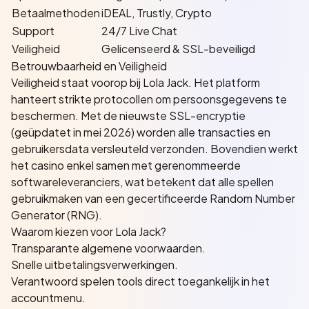
Betaalmethoden
iDEAL, Trustly, Crypto
Support
24/7 Live Chat
Veiligheid
Gelicenseerd & SSL-beveiligd
Betrouwbaarheid en Veiligheid
Veiligheid staat voorop bij Lola Jack. Het platform
hanteert strikte protocollen om persoonsgegevens te
beschermen. Met de nieuwste SSL-encryptie
(geüpdatet in mei 2026) worden alle transacties en
gebruikersdata versleuteld verzonden. Bovendien werkt
het casino enkel samen met gerenommeerde
softwareleveranciers, wat betekent dat alle spellen
gebruikmaken van een gecertificeerde Random Number
Generator (RNG).
Waarom kiezen voor Lola Jack?
Transparante algemene voorwaarden.
Snelle uitbetalingsverwerkingen.
Verantwoord spelen tools direct toegankelijk in het
accountmenu.