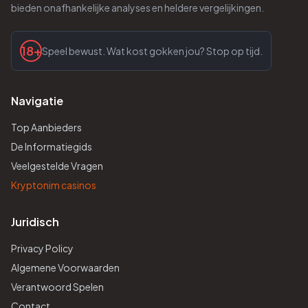
bieden onafhankelijke analyses en heldere vergelijkingen.
18+
Speel bewust. Wat kost gokken jou? Stop op tijd.
Navigatie
Top Aanbieders
De Informatiegids
Veelgestelde Vragen
Kryptonim casinos
Juridisch
Privacy Policy
Algemene Voorwaarden
Verantwoord Spelen
Contact