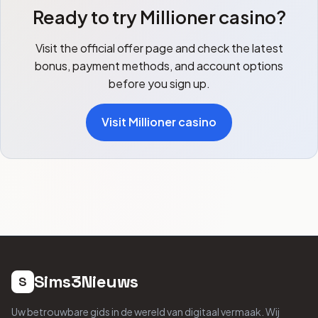
Ready to try Millioner casino?
Visit the official offer page and check the latest
bonus, payment methods, and account options
before you sign up.
Visit Millioner casino
Sims3Nieuws
S
Uw betrouwbare gids in de wereld van digitaal vermaak. Wij