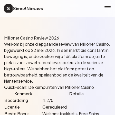
Sims3Nieuws
S
Millioner Casino Review 2026
Welkom bij onze diepgaande review van Millioner Casino,
bijgewerkt op 22 mei 2026. In een markt die constant in
beweging is, onderzoeken wij of dit platform de juiste
plek is voor zowel recreatieve spelers als de serieuze
high-rollers. We hebben het platform getest op
betrouwbaarheid, spelaanbod en de kwaliteit van de
klantenservice.
Quick-scan: De kernpunten van Millioner Casino
Kenmerk
Details
Beoordeling
4.2/5
Licentie
Gereguleerd
Beste Bonus
Welkomstpakket + Free Spins